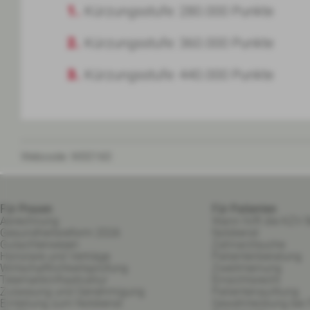
Kürzungsstufe: 280.000 Punkte
Kürzungsstufe: 360.000 Punkte
Kürzungsstufe: 440.000 Punkte
Webcode:
W00160
Für Praxen
Für Patienten
Abrechnung
Wann hilft die KZV B
Gesundheitsreform 2026
Notdienst
Gutachterwesen
Zahnarztsuche
Honorare und Verträge
Patientenberatung
Wirtschaftlichkeitsprüfung
Zweitmeinung
Telematikinfrastruktur
Einsichtsrecht
Zulassung und Genehmigung
Patientenquittung
Einteilung zum Notdienst
Gewährleistung bei