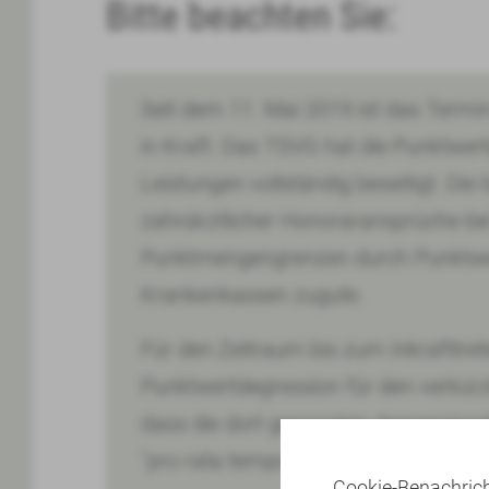
Bitte beachten Sie:
Seit dem 11. Mai 2019 ist das Term
in Kraft. Das TSVG hat die Punktwert
Leistungen vollständig beseitigt. Di
zahnärztlicher Honoraransprüche be
Punktmengengrenzen durch Punktwe
Krankenkassen zugute.
Für den Zeitraum bis zum Inkrafttret
Punktwertdegression für den verkürz
dass die dort genannten degressions
"pro rata temporis" zu berücksichtige
Cookie-Benachric