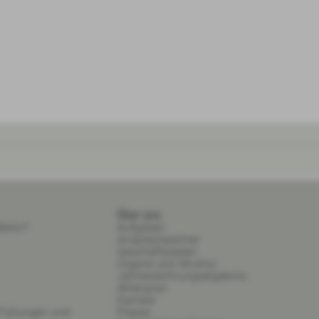
Über uns
erlin?
Aufgaben
Ansprechpartner
Geschäftszeiten
Organe und Struktur
Jahresrechnungsergebnis
Aktenplan
Karriere
 Füllungen und
Presse