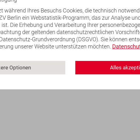
tzt während Ihres Besuchs Cookies, die technisch notwend
KZV Berlin ein Webstatistik-Programm, das zur Analyse u
ch ist. Die Erhebung und Verarbeitung Ihrer personenbezo
gengrenzen (Kürzungsstufen)
eachtung der geltenden datenschutzrechtlichen Vorschrift
Datenschutz-Grundverordnung (DSGVO). Sie können entsc
ierung unserer Website unterstützen möchten.
Datenschut
ralchirurgen:
tere Optionen
Alles akzept