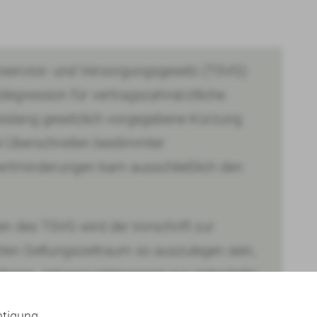
inservice- und Versorgungsgesetz (TSVG)
degression für vertragszahnärztliche
e bislang gesetzlich vorgegebene Kürzung
i Überschreiten bestimmter
rtminderungen kam ausschließlich den
en des TSVG wird die Vorschrift zur
ten Geltungszeitraum so auszulegen sein,
freien Jahrespunktmengen nur zeitanteilig
n sind.
htigung