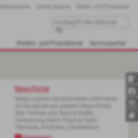
ärdensprache
Leichte Sprache
Stellen- und Praxisbörse
Stellen- und Praxisbörse
Serviceportal
News-Portal
Neben unseren Rundschreiben informieren
wir Sie aktuell auf unserem News-Portal
über Themen aus: Beruf & Politik,
Abrechnung, Recht, Praxis & Team,
Telematik, Amtliches, ZahnMedizin
Weiterlesen