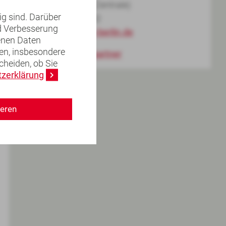
Tel. 030 89004-0 (Zentrale)
ig sind. Darüber
Fax 030 89004-102
nd Verbesserung
kontakt(at)kzv-berlin.de
genen Daten
en, insbesondere
alle Ansprechpartner
heiden, ob Sie
zerklärung
ieren