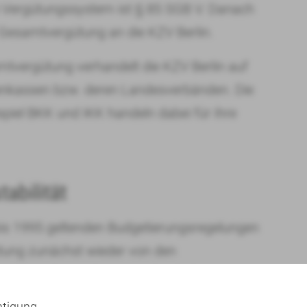
e Vergütungssystem ist § 85 SGB V. Danach
 Gesamtvergütung an die KZV Berlin.
tvergütung verhandelt die KZV Berlin auf
kenkassen bzw. deren Landesverbänden. Die
piel BKK und IKK handeln dabei für ihre
abilität
bis 1995 geltenden Budgetierungsregelungen
ung zunächst wieder von den
zu vereinbaren, begrenzt durch den
1 SGB V.
htigung