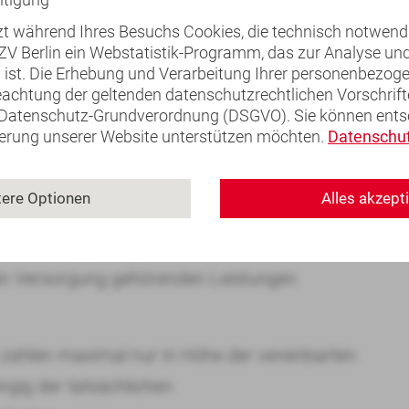
Dezember 1999 trug zur Verschärfung
tzt während Ihres Besuchs Cookies, die technisch notwend
KZV Berlin ein Webstatistik-Programm, das zur Analyse u
nbindung der Veränderung der
ch ist. Die Erhebung und Verarbeitung Ihrer personenbezo
beitragspflichtigen Einnahmen - die
eachtung der geltenden datenschutzrechtlichen Vorschrift
Datenschutz-Grundverordnung (DSGVO). Sie können entsc
faktischen Budgetierung.
ierung unserer Website unterstützen möchten.
Datenschut
ng
tere Optionen
Alles akzept
t dieser Vergütung durch die Krankenkasse
hen Versorgung gehörenden Leistungen
zahlen maximal nur in Höhe der vereinbarten
gig der tatsächlichen