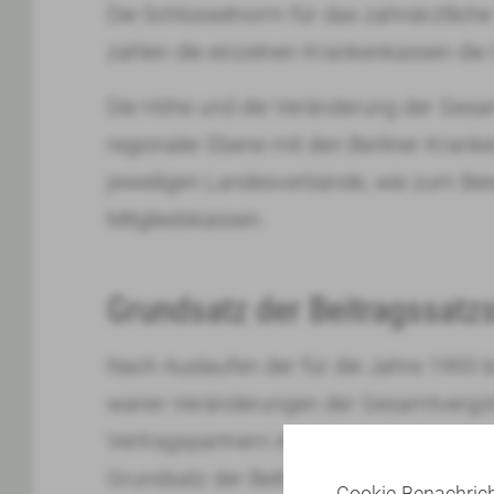
Die Schlüsselnorm für das zahnärztlich
zahlen die einzelnen Krankenkassen die
Die Höhe und die Veränderung der Gesam
regionaler Ebene mit den Berliner Kran
jeweiligen Landesverbände, wie zum Beis
Mitgliedskassen.
Grundsatz der Beitragssatzst
Nach Auslaufen der für die Jahre 1993 
waren Veränderungen der Gesamtvergüt
Vertragspartnern im Verhandlungswege 
Grundsatz der Beitragsatzstabilität, § 7
Cookie-Benachric