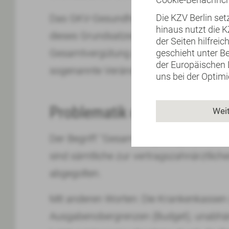
Das GKV-Gesundheitsreformgesetz vom 
Die KZV Berlin se
hinaus nutzt die 
dieses Grundsatzes bei. So führte die A
der Seiten hilfrei
Gesamtvergütung an die Entwicklung der 
geschieht unter B
der Europäischen 
sogenannte Veränderungsrate - zu einer 
uns bei der Optim
Problematik der Budgetieru
Wei
Der Begriff "Gesamtvergütung" heißt: Mi
sind sämtliche zur vertragszahnärztlic
abgegolten.
Mit anderen Worten: Die Krankenkassen 
Ausgabenobergrenzen (Budget); unabhän