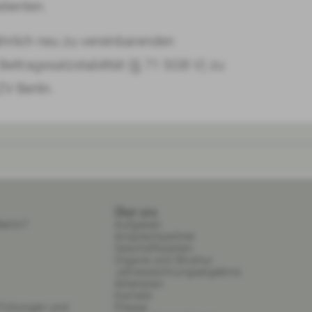
tienten.
hrlich neu zu vereinbarenden
eitragssatzstabilität (§ 71 SGB V) zu
V Berlin.
Über uns
erlin?
Aufgaben
Ansprechpartner
Geschäftszeiten
Organe und Struktur
Jahresrechnungsergebnis
Aktenplan
Karriere
 Füllungen und
Presse