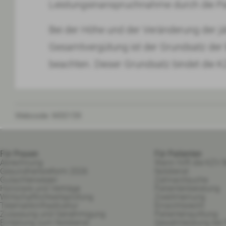
Leistungsinanspruchnahme durch die Pa
Bei der Höhe und der Veränderung der jä
Gesamtvergütung ist der Grundsatz der B
beachten. Dieser Grundsatz bindet die KZ
Webcode:
W00159
Für Praxen
Für Patienten
Abrechnung
Wann hilft die KZV B
Gesundheitsreform 2026
Notdienst
Gutachterwesen
Zahnarztsuche
Honorare und Verträge
Patientenberatung
Wirtschaftlichkeitsprüfung
Zweitmeinung
Telematikinfrastruktur
Einsichtsrecht
Zulassung und Genehmigung
Patientenquittung
Einteilung zum Notdienst
Gewährleistung bei