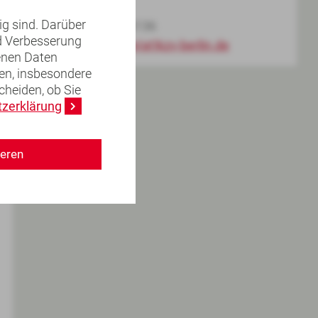
ig sind. Darüber
Fax 030 89004-46136
nd Verbesserung
vertragswesen(at)kzv-berlin.de
genen Daten
en, insbesondere
heiden, ob Sie
zerklärung
ieren