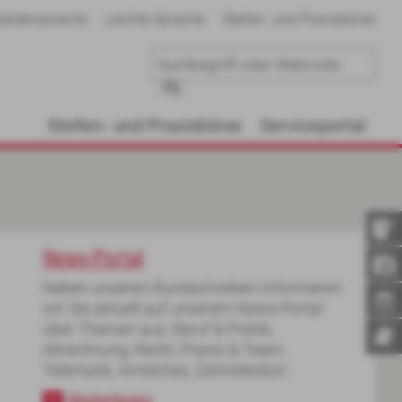
ärdensprache
Leichte Sprache
Stellen- und Praxisbörse
Stellen- und Praxisbörse
Serviceportal
News-Portal
Neben unseren Rundschreiben informieren
wir Sie aktuell auf unserem News-Portal
über Themen aus: Beruf & Politik,
Abrechnung, Recht, Praxis & Team,
Telematik, Amtliches, ZahnMedizin
Weiterlesen