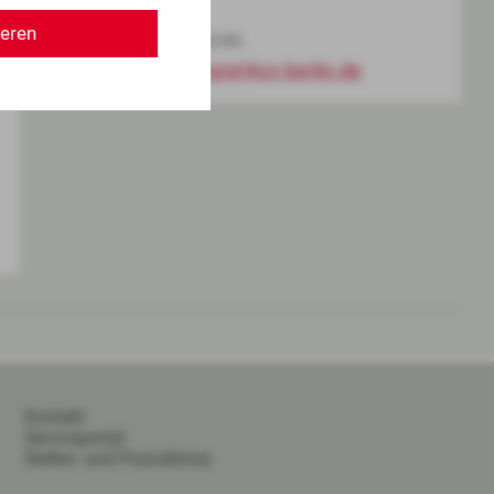
ieren
Fax 030 89004-46046
rechtsabteilung(at)kzv-berlin.de
Kontakt
Serviceportal
Stellen- und Praxisbörse