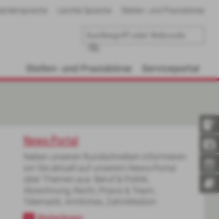
ärdensprache
Leichte Sprache
Stellen- und Praxisbörse
Stellen- und Praxisbörse
Serviceportal
News-Portal
Neben unseren Rundschreiben informieren
wir Sie aktuell auf unserem News-Portal
über Themen aus: Beruf & Politik,
Abrechnung, Recht, Praxis & Team,
Telematik, Amtliches, ZahnMedizin
Weiterlesen