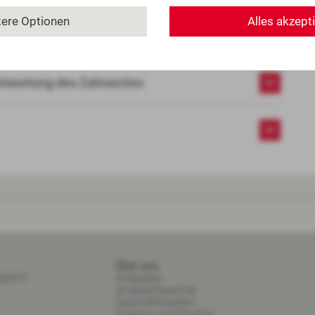
Einzelfalls. Beachten Sie aber unbedingt, dass
tere Optionen
Alles akzept
on grundsätzlich unberührt bleibt.
ntwortung des Zahnarztes
Über uns
erlin?
Aufgaben
Ansprechpartner
Geschäftszeiten
Organe und Struktur