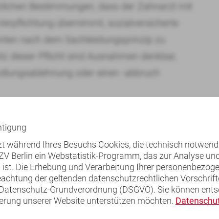
zlichen Bestimmungen, dass der Zahnarzt mit
Verpflichtung übernimmt, sozialversicherte
enten nach dem Sachleistungsprinzip zu
tz dieser Pflicht sind Ausnahmen denkbar,
ndlungsablehnung oder einen -abbruch
schöpft sind bzw. er zeitlich überlastet ist,
htigung
mehr gewährleistet wäre, oder
tzt während Ihres Besuchs Cookies, die technisch notwend
is zwischen Arzt und Patient gegeben ist – so
KZV Berlin ein Webstatistik-Programm, das zur Analyse u
ch ist. Die Erhebung und Verarbeitung Ihrer personenbezo
iertem Verhalten des Patienten, schweren
eachtung der geltenden datenschutzrechtlichen Vorschrift
en Strafanzeigen sowie
Datenschutz-Grundverordnung (DSGVO). Sie können entsc
ierung unserer Website unterstützen möchten.
Datenschut