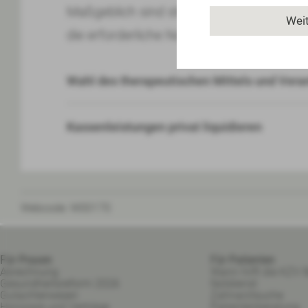
Maßgeblich sind stets die Umstände des 
Wei
die erforderliche Notfallbehandlung hierv
Wahl des therapeutischen Mittels und Vera
Kassenleistungen privat liquidieren
Webcode:
W00170
Für Praxen
Für Patienten
Abrechnung
Wann hilft die KZV B
Gesundheitsreform 2026
Notdienst
Gutachterwesen
Zahnarztsuche
Honorare und Verträge
Patientenberatung