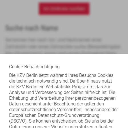
Im Umkreis suchen
Suche nach Name
Sie können hier nach Vor- und Nachnamen einer
Zahnärztin oder eines Zahnarztes suche (Beispieleingabe:
Max Mustermann), sowie nach einem Fachgebiet filtern.
Cookie-Benachrichtigung
Hinweis:
Die mit
*
gekennzeichneten Felder sind
Die KZV Berlin setzt während Ihres Besuchs Cookies,
Pflichtangaben.
die technisch notwendig sind. Darüber hinaus nutzt
die KZV Berlin ein Webstatistik-Programm, das zur
Fachgebiet
Analyse und Verbesserung der Seiten hilfreich ist. Die
Erhebung und Verarbeitung Ihrer personenbezogenen
alle Fachgebiete
Daten geschieht unter Beachtung der geltenden
datenschutzrechtlichen Vorschriften, insbesondere der
Name
Europäischen Datenschutz-Grundverordnung
(DSGVO). Sie können entscheiden, ob Sie uns bei der
Optimierung unserer Website unterstützen möchten.