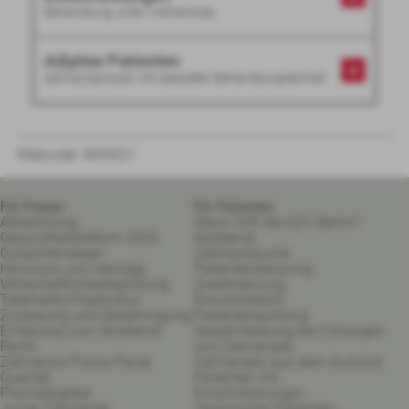
Behandlung unter Vollnarkose
Adipöse Patienten
Zahnarztpraxen mit spezieller Behandlungseinheit
Webcode:
W00021
Für Praxen
Für Patienten
Abrechnung
Wann hilft die KZV Berlin?
Gesundheitsreform 2026
Notdienst
Gutachterwesen
Zahnarztsuche
Honorare und Verträge
Patientenberatung
Wirtschaftlichkeitsprüfung
Zweitmeinung
Telematikinfrastruktur
Einsichtsrecht
Zulassung und Genehmigung
Patientenquittung
Einteilung zum Notdienst
Gewährleistung bei Füllungen
Recht
und Zahnersatz
Zahnärzte-Praxis-Panel
Zahnersatz aus dem Ausland
Qualität
Patienten mit
Praxisabgeber
Einschränkungen
Junge Zahnärzte
Ukrainische Patienten -